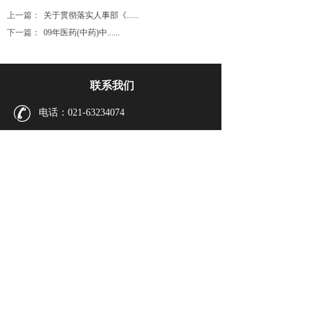
上一篇：
关于贯彻落实人事部《......
下一篇：
09年医药(中药)中......
联系我们
电话：021-63234074
邮箱：scda228@vip.163.com
zyxh@stcma.cn
地址：上海市福州路107号226室
（邮编：200002）
微信公众号