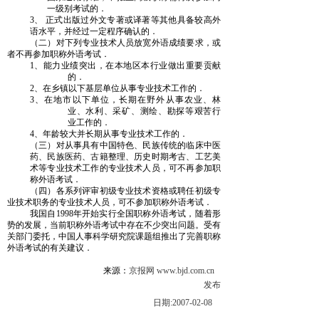
一级别考试的．
3、 正式出版过外文专著或译著等其他具备较高外
语水平，并经过一定程序确认的．
（二）对下列专业技术人员放宽外语成绩要求，或
者不再参加职称外语考试．
1、
能力业绩突出，在本地区本行业做出重要贡献
的．
2、
在乡镇以下基层单位从事专业技术工作的．
3、
在地市以下单位，长期在野外从事农业、林
业、水利、采矿、测绘、勘探等艰苦行
业工作的．
4、年龄较大并长期从事专业技术工作的．
（三）对从事具有中国特色、民族传统的临床中医
药、民族医药、古籍整理、历史时期考古、工艺美
术等专业技术工作的专业技术人员，可不再参加职
称外语考试．
（四）各系列评审初级专业技术资格或聘任初级专
业技术职务的专业技术人员，可不参加职称外语考试．
我国自
1998年开始实行全国职称外语考试，随着形
势的发展，当前职称外语考试中存在不少突出问题。受有
关部门委托，中国人事科学研究院课题组推出了完善职称
外语考试的有关建议．
来源：
京报网
www.bjd.com.cn
发布
日期
:2007-02-08